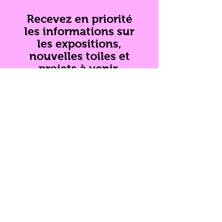
Recevez en priorité
les informations sur
les expositions,
nouvelles toiles et
projets à venir.
S’abonner aux actualités
Nom complet
E-mail
Téléphone