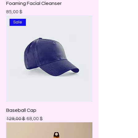
Foaming Facial Cleanser
Prix
85,00 $
Sale
Baseball Cap
Prix original
Prix promotionnel
129,00 $
68,00 $