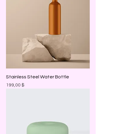
Stainless Steel Water Bottle
Prix
199,00 $