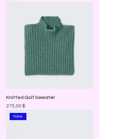
Knitted Golf Sweater
Prix
275,00 $
New